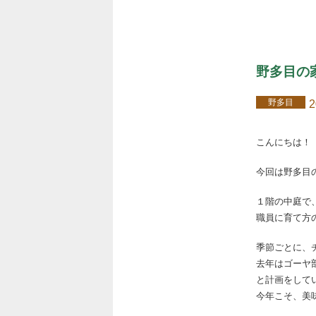
野多目の
野多目
2
こんにちは！
今回は野多目の
１階の中庭で
職員に育て方
季節ごとに、チ
去年はゴーヤ
と計画をしてい
今年こそ、美