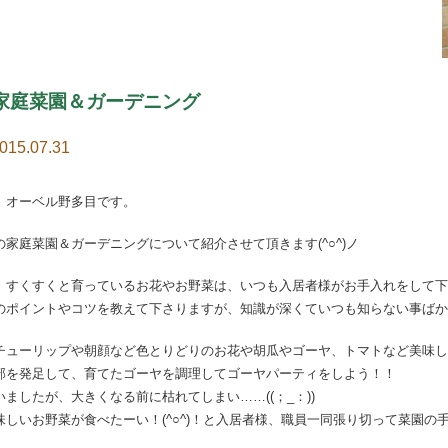
家庭菜園＆ガーデニング
015.07.31
 オーベル野多目です。
家庭菜園＆ガーデニングについて紹介させて頂きます(^○^)ノ
、すくすくと育っているお花やお野菜は、いつも入居者様がお手入れをして下
のポイントやコツを教えて下さりますが、知識が深くていつも知らない事ばか
ューリップや朝顔など色とりどりのお花や胡瓜やゴーヤ、トマトなど美味しいお野
部を発足して、育てたゴーヤを調理してゴーヤパーティをしよう！！
ましたが、大きくなる前に枯れてしまい……((；_：))
味しいお野菜が食べたーい！(^○^)！と入居者様、職員一同張り切って菜園の