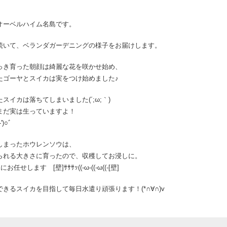
オーベルハイム名島です。
続いて、ベランダガーデニングの様子をお届けします。
っき育った朝顔は綺麗な花を咲かせ始め、
たゴーヤとスイカは実をつけ始めました♪
スイカは落ちてしまいました(´;ω;｀)
まだ実は生っていますよ！
)○ﾞ
しまったホウレンソウは、
られる大きさに育ったので、収穫してお浸しに。
任せします [壁]ｻｻｻｯ((-ω-((-ω((-[壁]
きるスイカを目指して毎日水遣り頑張ります！(*∩∀∩)v