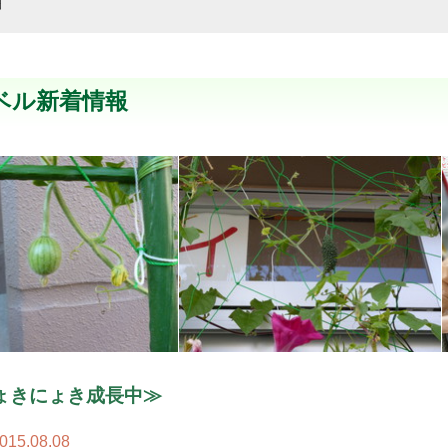
細
ベル新着情報
ょきにょき成長中≫
015.08.08