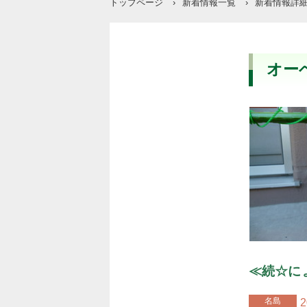
トップページ
›
新着情報一覧
›
新着情報詳
オー
≪続☆に
名島
2