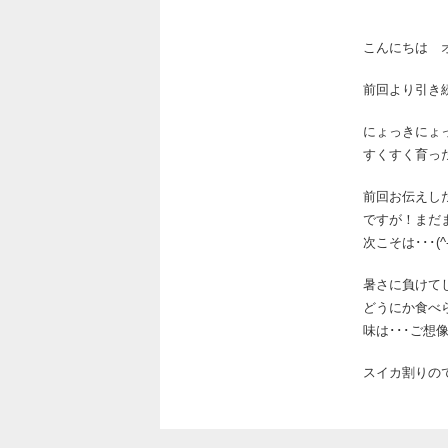
こんにちは 
前回より引き
にょっきにょ
すくすく育っ
前回お伝えした
ですが！まだ
次こそは･･･(^-'
暑さに負けて
どうにか食べ
味は･･･ご想像にお
スイカ割りので