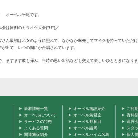
！ オーベル平尾です。
会は恒例のカラオケ大会(^O^)／
皆さん最初は乙女のように照れて、なかなか率先してマイクを持っていただけ
声が出て、いつの間にか合唱されています。
で、ますます歌も弾み、当時の思い出話なども交えて楽しいひとときになりま
新着情報一覧
オーベル施設紹介
ご利
オーベルについて
オーベル筑紫丘
資料
サービスの特徴
オーベル野多目
運営
よくある質問
オーベル諸岡
スタ
関連施設紹介
オーベルハイム名島
個人