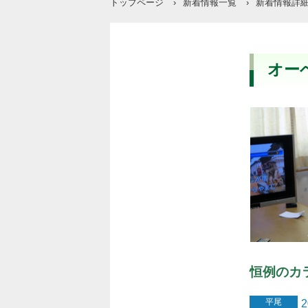
トップページ
›
新着情報一覧
›
新着情報詳
オー
恒例のカ
平尾
2