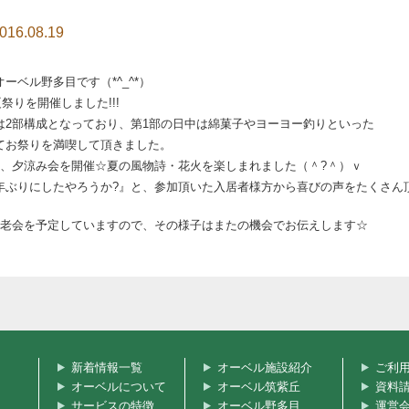
016.08.19
ーベル野多目です（*^_^*）
夏祭りを開催しました!!!
は2部構成となっており、第1部の日中は綿菓子やヨーヨー釣りといった
てお祭りを満喫して頂きました。
は、夕涼み会を開催☆夏の風物詩・花火を楽しまれました（＾?＾）ｖ
年ぶりにしたやろうか?』と、参加頂いた入居者様方から喜びの声をたくさん
敬老会を予定していますので、その様子はまたの機会でお伝えします☆
新着情報一覧
オーベル施設紹介
ご利
オーベルについて
オーベル筑紫丘
資料
サービスの特徴
オーベル野多目
運営