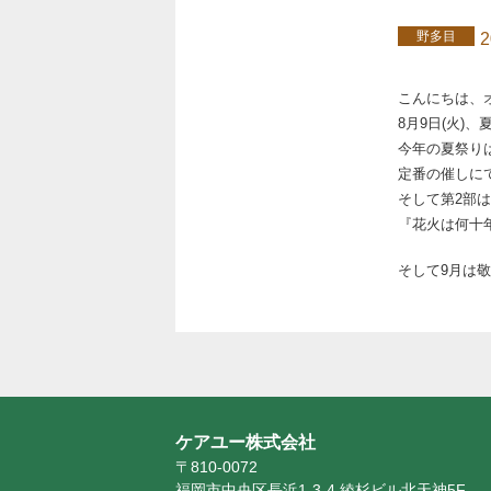
野多目
2
こんにちは、オ
8月9日(火)、
今年の夏祭り
定番の催しに
そして第2部
『花火は何十
そして9月は
ケアユー株式会社
〒810-0072
福岡市中央区長浜1-3-4 綾杉ビル北天神5F