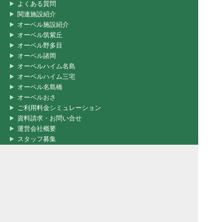
よくある質問
関連施設紹介
オーベル施設紹介
オーベル筑紫丘
オーベル野多目
オーベル諸岡
オーベルハイム名島
オーベルハイム三宅
オーベル名島橋
オーベルおさ
ご利用料金シミュレーション
資料請求・お問い合せ
運営会社概要
スタッフ募集
個人情報保護方針
サイトマップ
ケアユー株式会社
〒810-0072
福岡市中央区長浜1-3-4 綾杉ビル北天神5F
TEL.092-718-2003 FAX.092-718-2008